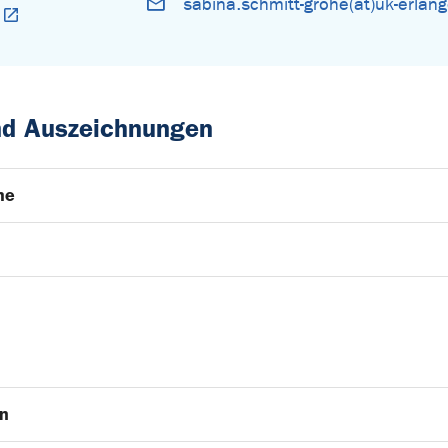
sabina.schmitt-grohe(at)uk-erlan
und Auszeichnungen
he
en