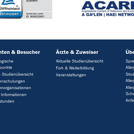
nten & Besucher
Ärzte & Zuweiser
Übe
logische
Aktuelle Studienübersicht
Spre
punkte
Alle
Fort- & Weiterbildung
e Studienübersicht
Stru
Veranstaltungen
Alle
tenschulungen
Alle
enorganisationen
Sch
 Informationen
Anfa
stunden