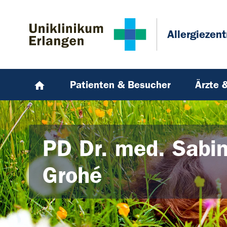
Zum Hauptinhalt springen
Skip to page footer
Allergiezen
Patienten & Besucher
Ärzte 
PD Dr. med. Sabin
Grohé