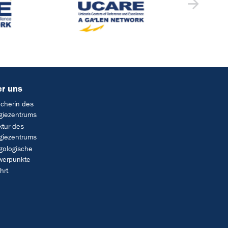
r uns
cherin des
rgiezentrums
ktur des
rgiezentrums
rgologische
werpunkte
hrt