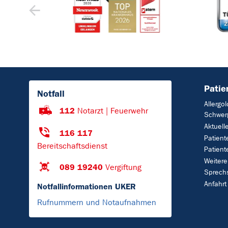
Patie
Notfall
Allergo
112
Notarzt | Feuerwehr
Schwer
Aktuell
116 117
Patien
Bereitschaftsdienst
Patient
Weitere
089 19240
Vergiftung
Sprech
Anfahrt
Notfallinformationen UKER
Rufnummern und Notaufnahmen