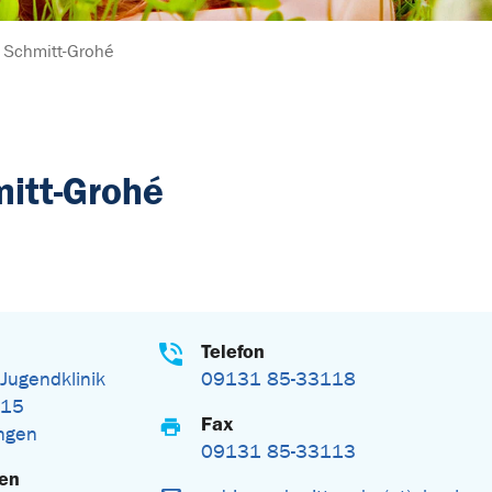
 Schmitt-Grohé
itt-Grohé
Telefon
 Jugendklinik
09131 85-33118
 15
Fax
ngen
09131 85-33113
gen